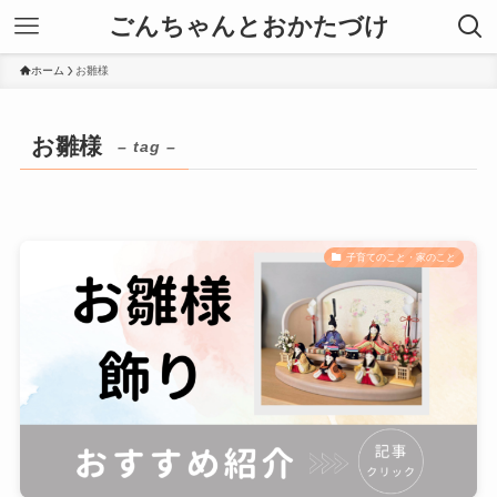
ごんちゃんとおかたづけ
ホーム
お雛様
お雛様
– tag –
子育てのこと・家のこと